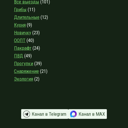
Все выезды
(101)
НЕСКОЛЬКО
Грибы
(11)
СЛОВ
О
Длительные
(12)
ХРАНЕНИИ
Кухня
(9)
СПАЛЬНИКОВ
Новичку
(23)
ООПТ
(40)
Пакрафт
(24)
ПВД
(49)
Прогулки
(39)
Снаряжение
(21)
Экология
(2)
Канал в Telegram
Канал в МАХ