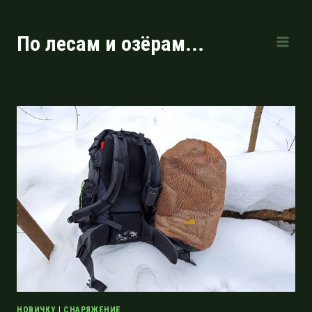
Перейти
к
По лесам и озёрам...
содержимому
НОВИЧКУ
|
СНАРЯЖЕНИЕ