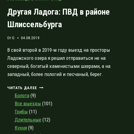
Другая Ладога: ПВД в районе
Шлиссельбурга
От
O.
04.08.2019
В свой второй в 2019-м году выезд на просторы
Ладожского озера я решил отправиться не на
северный, богатый каменистыми шхерами, а на
западный, более пологий и песчаный, берег.
ДРУГАЯ
ЧИТАТЬ ДАЛЕЕ
ЛАДОГА:
Болота
(9)
ПВД
Все выезды
(101)
В
Грибы
(11)
РАЙОНЕ
ШЛИССЕЛЬБУРГА
Длительные
(12)
Кухня
(9)