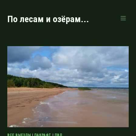
Перейти
к
По лесам и озёрам...
содержимому
ВСЕ ВЫЕЗДЫ
|
ПАКРАФТ
|
ПВД