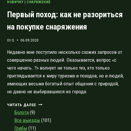
НОВИЧКУ
|
СНАРЯЖЕНИЕ
Первый поход: как не разориться
на покупке снаряжения
От
O.
06.09.2020
Недавно мне поступило несколько схожих запросов от
совершенно разных людей. Оказывается, вопрос «с
чего начать..?» волнует не только тех, кто только
приглядывается к миру туризма и походов, но и людей,
имеющих весьма богатый опыт общения с природой,
но давно не выбиравшихся из города.
ПЕРВЫЙ
ЧИТАТЬ ДАЛЕЕ
ПОХОД:
Болота
(9)
КАК
Все выезды
(101)
НЕ
Грибы
(11)
РАЗОРИТЬСЯ