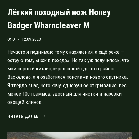
Лёгкий походный нож Honey
Badger Wharncleaver M
От
O.
12.09.2023
Нечасто я поднимаю тему снаряжения, а ещё реже —
острую тему «нож в походе». Но так уж получилось, что
мой верный китаец обрёл покой где-то в районе
Васкелово, а я озаботился поисками нового спутника.
Я твёрдо знал, чего хочу: одноручное открывание, вес
менее 100 граммов, удобный для чистки и нарезки
овощей клинок…
ЛЁГКИЙ
ЧИТАТЬ ДАЛЕЕ
ПОХОДНЫЙ
НОЖ
HONEY