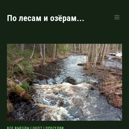
Перейти
к
По лесам и озёрам...
содержимому
ВСЕ ВЫЕЗДЫ
|
ООПТ
|
ПРОГУЛКИ