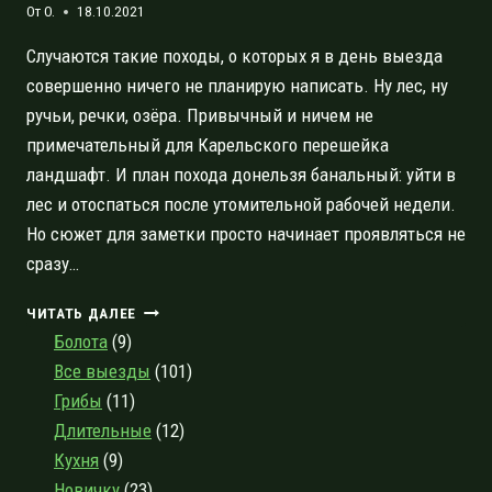
От
O.
18.10.2021
Случаются такие походы, о которых я в день выезда
совершенно ничего не планирую написать. Ну лес, ну
ручьи, речки, озёра. Привычный и ничем не
примечательный для Карельского перешейка
ландшафт. И план похода донельзя банальный: уйти в
лес и отоспаться после утомительной рабочей недели.
Но сюжет для заметки просто начинает проявляться не
сразу…
ПОХОД
ЧИТАТЬ ДАЛЕЕ
ВЫХОДНОГО
Болота
(9)
ДНЯ
Все выезды
(101)
ШЕВЕЛЁВО-
Грибы
(11)
ГОРЬКОВСКОЕ,
С
Длительные
(12)
ПОСЕЩЕНИЕМ
Кухня
(9)
ГЛАДЫШЕВСКОГО
Новичку
(23)