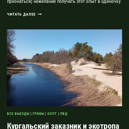
признаться) нежелание получать этот опыт в одиночку.
НИКОГДА
ЧИТАТЬ ДАЛЕЕ
НЕ
ПОЗДНО
НАЧИНАТЬ,
ИЛИ
КАК
Я
ПЕРВЫЙ
РАЗ
СХОДИЛА
В
НАСТОЯЩИЙ
ПОХОД
ВСЕ ВЫЕЗДЫ
|
ГРИБЫ
|
ООПТ
|
ПВД
Кургальский заказник и экотропа