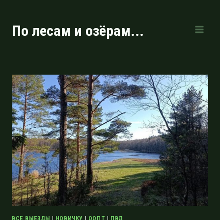
Перейти
к
По лесам и озёрам...
содержимому
ВСЕ ВЫЕЗДЫ
|
НОВИЧКУ
|
ООПТ
|
ПВД