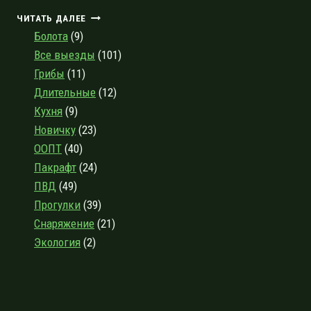
КУРГАЛЬСКИЙ
ЧИТАТЬ ДАЛЕЕ
ЗАКАЗНИК
Болота
(9)
И
Все выезды
(101)
ЭКОТРОПА
Грибы
(11)
«ДОЛИНА
РЕКИ
Длительные
(12)
ВЫБЬЯ
Кухня
(9)
И
Новичку
(23)
ЛУЖСКАЯ
ГУБА»
ООПТ
(40)
Пакрафт
(24)
ПВД
(49)
Прогулки
(39)
Снаряжение
(21)
Экология
(2)