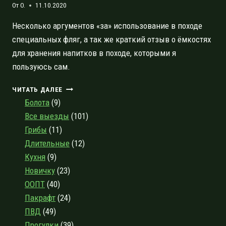
От
O.
11.10.2020
Несколько аргументов «за» использование в походе
специальных фляг, а так же краткий отзыв о ёмкостях
для хранения напитков в походе, которыми я
пользуюсь сам.
СПЕЦИАЛЬНАЯ
ЧИТАТЬ ДАЛЕЕ
ФЛЯГА
Болота
(9)
ИЛИ
Все выезды
(101)
ПЭТ-
Грибы
(11)
БУТЫЛКА?
ВЫБОР
Длительные
(12)
ЁМКОСТИ
Кухня
(9)
ДЛЯ
Новичку
(23)
ПИТЬЯ
НА
ООПТ
(40)
МАРШРУТЕ
Пакрафт
(24)
ПВД
(49)
Прогулки
(39)