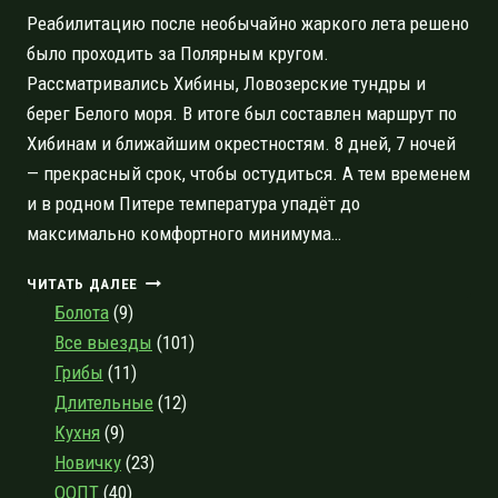
Реабилитацию после необычайно жаркого лета решено
было проходить за Полярным кругом.
Рассматривались Хибины, Ловозерские тундры и
берег Белого моря. В итоге был составлен маршрут по
Хибинам и ближайшим окрестностям. 8 дней, 7 ночей
— прекрасный срок, чтобы остудиться. А тем временем
и в родном Питере температура упадёт до
максимально комфортного минимума…
ВОСЕМЬ
ЧИТАТЬ ДАЛЕЕ
ДНЕЙ
Болота
(9)
В
Все выезды
(101)
СТРАНЕ
Грибы
(11)
ВОДЫ:
ПОХОД
Длительные
(12)
ПО
Кухня
(9)
ОСЕННИМ
Новичку
(23)
ХИБИНАМ
ООПТ
(40)