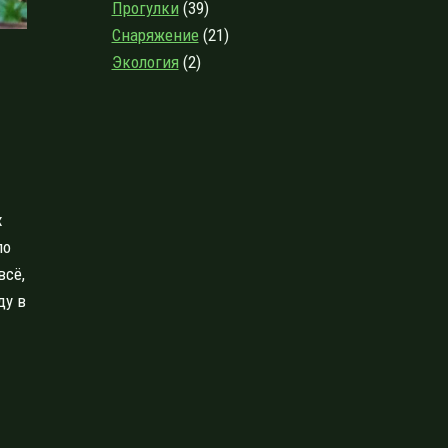
Прогулки
(39)
Снаряжение
(21)
Экология
(2)
х
ло
всё,
ду в