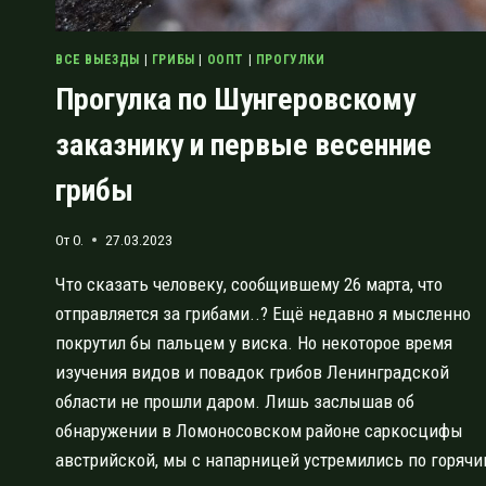
ВСЕ ВЫЕЗДЫ
|
ГРИБЫ
|
ООПТ
|
ПРОГУЛКИ
Прогулка по Шунгеровскому
заказнику и первые весенние
грибы
От
O.
27.03.2023
Что сказать человеку, сообщившему 26 марта, что
отправляется за грибами..? Ещё недавно я мысленно
покрутил бы пальцем у виска. Но некоторое время
изучения видов и повадок грибов Ленинградской
области не прошли даром. Лишь заслышав об
обнаружении в Ломоносовском районе саркосцифы
австрийской, мы с напарницей устремились по горяч