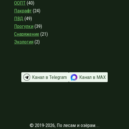
ПОСЛЕ
ООПТ
(40)
НЕСКОЛЬКИХ
Пакрафт
(24)
ОСЕННИХ
ПВД
(49)
ПОХОДОВ
Прогулки
(39)
Снаряжение
(21)
Экология
(2)
Канал в Telegram
Канал в МАХ
© 2019-2026, По лесам и озёрам...