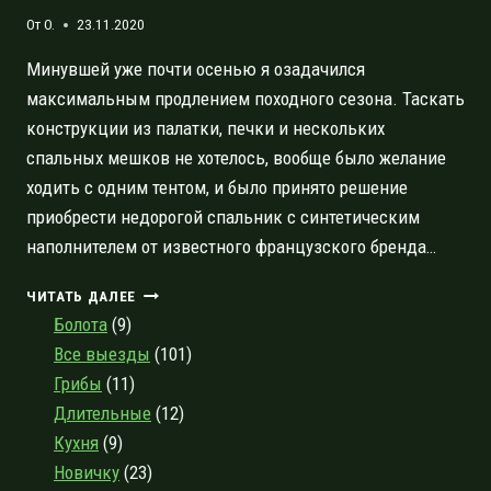
От
O.
23.11.2020
Минувшей уже почти осенью я озадачился
максимальным продлением походного сезона. Таскать
конструкции из палатки, печки и нескольких
спальных мешков не хотелось, вообще было желание
ходить с одним тентом, и было принято решение
приобрести недорогой спальник с синтетическим
наполнителем от известного французского бренда…
СПАЛЬНИК
ЧИТАТЬ ДАЛЕЕ
DECATHLON
Болота
(9)
TREK
Все выезды
(101)
500
Грибы
(11)
0°
FORCLAZ:
Длительные
(12)
ОБЗОР
Кухня
(9)
И
Новичку
(23)
ОТЗЫВ