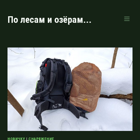
Перейти
к
По лесам и озёрам...
содержимому
НОВИЧКУ
|
СНАРЯЖЕНИЕ