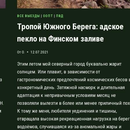
ВСЕ ВЫЕЗДЫ
|
ООПТ
|
ПВД
Тропой Южного Берега: адское
пекло на Финском заливе
От
O.
12.07.2021
Этим летом мой северный город буквально жарит
солнцем. Или плавит, в зависимости от
з
гастрономических предпочтений космических бесов 
конкретный день. Затяжной насморк и длительная
адаптация к непривычным условиям месяц не
Н.
позволяли вылезти в более или менее приличный пох
м
К тому же меня, любителя уединения и тишины,
отвращала высокая рекреационная нагрузка на берег
водоёмов, случившаяся из-за аномальной жары и