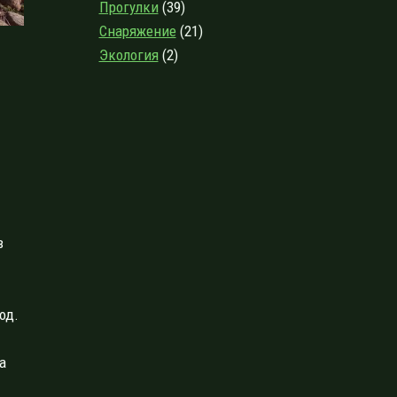
Прогулки
(39)
Снаряжение
(21)
Экология
(2)
в
од.
а