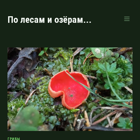
Перейти
к
По лесам и озёрам...
содержимому
ГРИБЫ