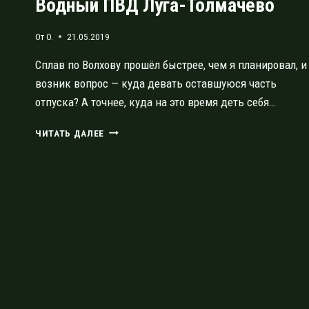
Водный ПВД Луга-Толмачёво
От
O.
21.05.2019
Сплав по Волхову прошёл быстрее, чем я планировал, и
возник вопрос — куда девать оставшуюся часть
отпуска? А точнее, куда на это время деть себя…
ВОДНЫЙ
ЧИТАТЬ ДАЛЕЕ
ПВД
ЛУГА-
ТОЛМАЧЁВО