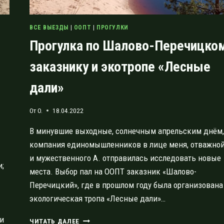
ВСЕ ВЫЕЗДЫ
|
ООПТ
|
ПРОГУЛКИ
Прогулка по Шалово-Перечицко
заказнику и экотропе «Лесные
дали»
От
O.
18.04.2022
В минувшие выходные, солнечным апрельским днём,
компания единомышленников в лице меня, отважной
и мужественного А. отправилась исследовать новые
и;
места. Выбор пал на ООПТ заказник «Шалово-
Перечицкий», где в прошлом году была организована
экологическая тропа «Лесные дали»…
ти
ПРОГУЛКА
ЧИТАТЬ ДАЛЕЕ