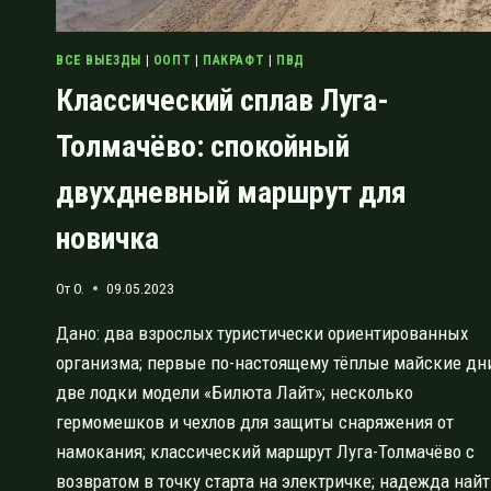
ВСЕ ВЫЕЗДЫ
|
ООПТ
|
ПАКРАФТ
|
ПВД
Классический сплав Луга-
Толмачёво: спокойный
двухдневный маршрут для
новичка
От
O.
09.05.2023
Дано: два взрослых туристически ориентированных
организма; первые по-настоящему тёплые майские дн
две лодки модели «Билюта Лайт»; несколько
гермомешков и чехлов для защиты снаряжения от
намокания; классический маршрут Луга-Толмачёво с
возвратом в точку старта на электричке; надежда най