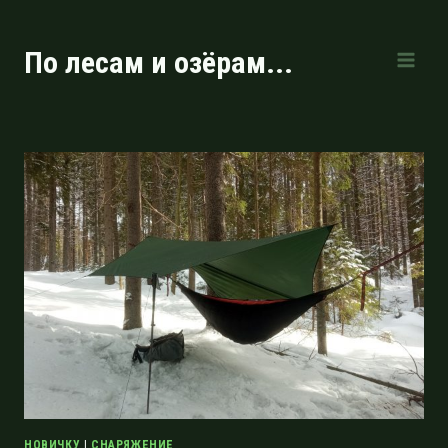
Перейти
к
По лесам и озёрам...
содержимому
НОВИЧКУ
|
СНАРЯЖЕНИЕ