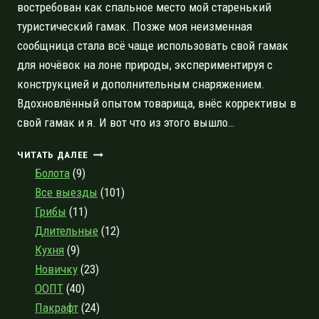
востребован как спальное место мой старенький
туристический гамак. Позже моя неизменная
сообщница стала всё чаще использовать свой гамак
для ночёвок на лоне природы, экспериментируя с
конструкцией и дополнительным снаряжением.
Вдохновлённый опытом товарища, внёс коррективы в
свой гамак и я. И вот что из этого вышло…
ТУРИСТИЧЕСКИЙ
ЧИТАТЬ ДАЛЕЕ
ГАМАК
Болота
(9)
—
Все выезды
(101)
ИНСТРУМЕНТ
Грибы
(11)
РАССЛАБЛЕНИЯ
ИЛИ
Длительные
(12)
СЕРЬЁЗНОЕ
Кухня
(9)
СНАРЯЖЕНИЕ?
Новичку
(23)
ООПТ
(40)
Пакрафт
(24)