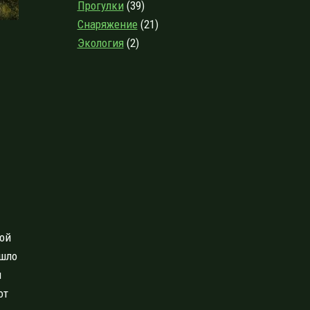
Прогулки
(39)
Снаряжение
(21)
Экология
(2)
рой
ишло
я
от