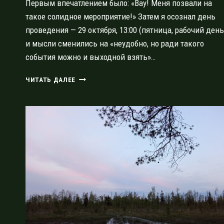
Первым впечатлением было: «Вау! Меня позвали на
такое солидное мероприятие!» Затем я осознал день
проведения — 29 октября, 13:00 (пятница, рабочий день
и мысли сменились на «неудобно, но ради такого
события можно и выходной взять»…
КОНФЕРЕНЦИЯ
ЧИТАТЬ ДАЛЕЕ
«ТУРИСТИЧЕСКИЕ
МАРШРУТЫ:
ПЛАНИРОВАНИЕ
И
РЕАЛИЗАЦИЯ»
И
ПРЕЗЕНТАЦИЯ
ПРОЕКТА
«БОЛЬШАЯ
ЛАДОЖСКАЯ
ТРОПА»
29.10.2021