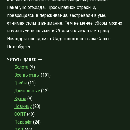
накануне отъезда. Просыпались страхи, и,
превращаясь в переживания, застревали в уме,
отнимая силы и внимание. Тем не менее, сборы можно
назвать успешными, и 29 мая я выехал в сторону
Имандры поездом от Ладожского вокзала Санкт-
Петербурга…
ПОЗДНЯЯ
ЧИТАТЬ ДАЛЕЕ
ВЕСНА
Болота
(9)
В
Все выезды
(101)
ХИБИНАХ:
Грибы
(11)
ПУТЕВОЙ
ДНЕВНИК
Длительные
(12)
Кухня
(9)
Новичку
(23)
ООПТ
(40)
Пакрафт
(24)
ПВД
(49)