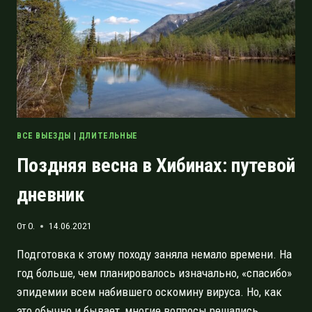
В
ОДИНОЧНОМ
ГОРНОМ
ТУРИЗМЕ
ВСЕ ВЫЕЗДЫ
|
ДЛИТЕЛЬНЫЕ
Поздняя весна в Хибинах: путевой
дневник
От
O.
14.06.2021
Подготовка к этому походу заняла немало времени. На
год больше, чем планировалось изначально, «спасибо»
эпидемии всем набившего оскомину вируса. Но, как
это обычно и бывает, многие вопросы решались