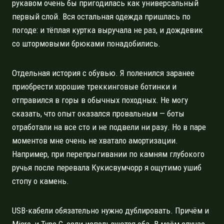
рукавом очень бы пригодилась как универсальный
первый слой. Вся остальная одежда пришлась по
погоде: и тёплая куртка выручала не раз, и дождевик
со штормовыми брюками понадобились.
Отдельная история с обувью. Я поленился заранее
приобрести хорошие треккинговые ботинки и
отправился в горы в обычных походных. Не могу
сказать, что опыт оказался провальным — боты
отработали на все сто и не подвели ни разу. Но в паре
моментов мне очень не хватало амортизации.
Например, при перепрыгивании по камням глубокого
ручья после перевала Кукисвумчорр я ощутимо ушиб
стопу о камень.
USB-кабели обязательно нужно дублировать. Причём и
Micro, и Type C, если используются оба. В моём случае