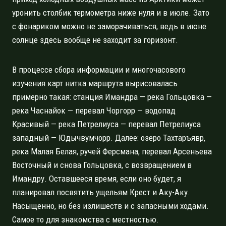
уронить столбик термометра ниже нуля и в июле. Зато
с фонариком можно не заморачиваться, ведь в июне
солнце здесь вообще не заходит за горизонт.
В процессе сбора информации и многочасового
изучения карт нитка маршрута вырисовалась
примерно такая: станция Имандра — река Гольцовка —
река Часнайок — перевал Чоргорр — водопад
Красивый — река Петрелиуса — перевал Петрелиуса
западный — Юдычвумчорр. Далее: озеро Тахтаръявр,
река Малая Белая, ручей Ферсмана, перевал Арсеньева
Восточный и снова Гольцовка, с возвращением в
Имандру. Оставшееся время, если оно будет, я
планировал посвятить ущельям Крест и Аку-Аку.
Насыщенно, но без излишеств и с запасными ходами.
Самое то для знакомства с местностью.