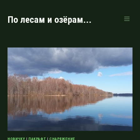
Перейти
к
По лесам и озёрам...
содержимому
НОВИЧКУ
|
ПАКРАФТ
|
СНАРЯЖЕНИЕ