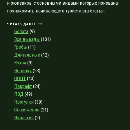
и рюкзаков, с основными видами которых призвана
познакомить начинающего туриста эта статья.
ЗАЩИТА
ЧИТАТЬ ДАЛЕЕ
СНАРЯЖЕНИЯ
Болота
(9)
ОТ
Все выезды
(101)
ВОДЫ:
Грибы
(11)
ГЕРМЕТИЧНЫЕ
СУМКИ,
Длительные
(12)
МЕШКИ
Кухня
(9)
И
Новичку
(23)
РЮКЗАКИ
В
ООПТ
(40)
ПОХОДАХ
Пакрафт
(24)
ПВД
(49)
Прогулки
(39)
Снаряжение
(21)
Экология
(2)