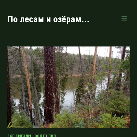
Перейти
к
По лесам и озёрам...
содержимому
ВСЕ ВЫЕЗДЫ
|
ООПТ
|
ПВД