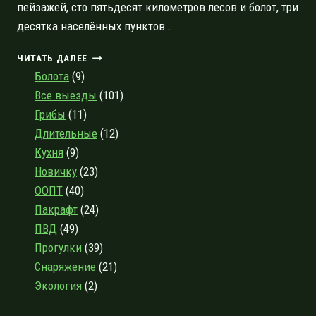
пейзажей, сто пятьдесят километров лесов и болот, три
десятка населённых пунктов…
РЕКА
ЧИТАТЬ ДАЛЕЕ
ОРЕДЕЖ:
Болота
(9)
ОТ
Все выезды
(101)
ВЫРИЦЫ
Грибы
(11)
ДО
ТОРКОВИЧЕЙ
Длительные
(12)
ЗА
Кухня
(9)
СЕМЬ
Новичку
(23)
ДНЕЙ
ООПТ
(40)
Пакрафт
(24)
ПВД
(49)
Прогулки
(39)
Снаряжение
(21)
Экология
(2)