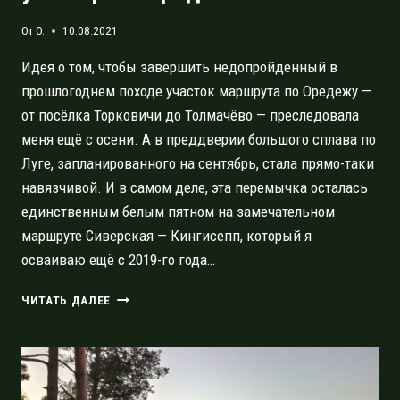
От
O.
10.08.2021
Идея о том, чтобы завершить недопройденный в
прошлогоднем походе участок маршрута по Оредежу —
от посёлка Торковичи до Толмачёво — преследовала
меня ещё с осени. А в преддверии большого сплава по
Луге, запланированного на сентябрь, стала прямо-таки
навязчивой. И в самом деле, эта перемычка осталась
единственным белым пятном на замечательном
маршруте Сиверская — Кингисепп, который я
осваиваю ещё с 2019-го года…
ВОДНЫЙ
ЧИТАТЬ ДАЛЕЕ
ПОХОД
ВЫХОДНОГО
ДНЯ
К
УСТЬЮ