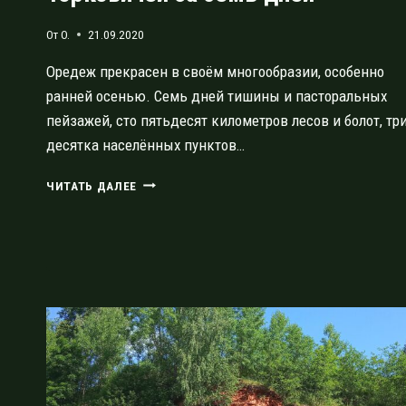
От
O.
21.09.2020
Оредеж прекрасен в своём многообразии, особенно
ранней осенью. Семь дней тишины и пасторальных
пейзажей, сто пятьдесят километров лесов и болот, тр
десятка населённых пунктов…
РЕКА
ЧИТАТЬ ДАЛЕЕ
ОРЕДЕЖ:
ОТ
ВЫРИЦЫ
ДО
ТОРКОВИЧЕЙ
ЗА
СЕМЬ
ДНЕЙ