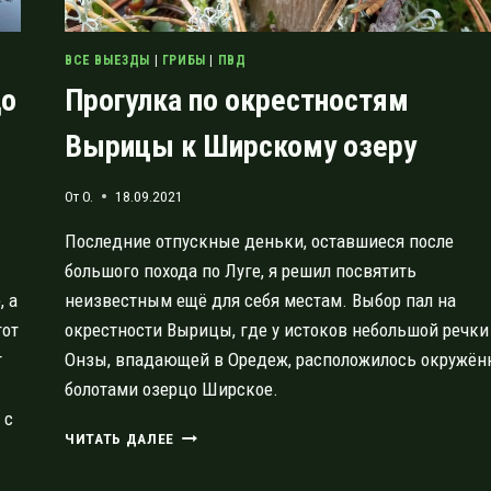
ВСЕ ВЫЕЗДЫ
|
ГРИБЫ
|
ПВД
до
Прогулка по окрестностям
Вырицы к Ширскому озеру
От
O.
18.09.2021
Последние отпускные деньки, оставшиеся после
большого похода по Луге, я решил посвятить
, а
неизвестным ещё для себя местам. Выбор пал на
тот
окрестности Вырицы, где у истоков небольшой речки
т
Онзы, впадающей в Оредеж, расположилось окружён
болотами озерцо Ширское.
 с
ПРОГУЛКА
ЧИТАТЬ ДАЛЕЕ
ПО
ОКРЕСТНОСТЯМ