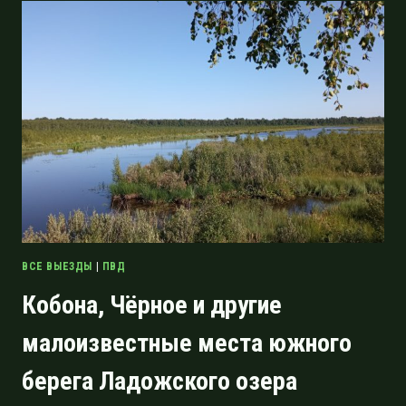
ПЛАНИРОВАНИЕ
И
РЕАЛИЗАЦИЯ»
И
ПРЕЗЕНТАЦИЯ
ПРОЕКТА
«БОЛЬШАЯ
ЛАДОЖСКАЯ
ТРОПА»
29.10.2021
ВСЕ ВЫЕЗДЫ
|
ПВД
Кобона, Чёрное и другие
малоизвестные места южного
берега Ладожского озера