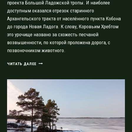
проекта Большой Ладожской тропы. И наиболее
доступным оказался отрезок старинного
Архангельского тракта от населённого пункта Кобона
до города Новая Ладога. К слову, Коровьим Хребтом
это урочище названо за схожесть песчаной
возвышенности, по которой проложена дорога, с
позвоночником животного.
УРОЧИЩЕ
ЧИТАТЬ ДАЛЕЕ
КОРОВИЙ
ХРЕБЕТ.
ЗНАКОМСТВО
С
ЮЖНЫМ
УЧАСТКОМ
БОЛЬШОЙ
ЛАДОЖСКОЙ
ТРОПЫ