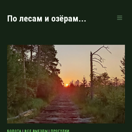
Перейти
к
По лесам и озёрам...
содержимому
БОЛОТА
|
ВСЕ ВЫЕЗДЫ
|
ПРОГУЛКИ