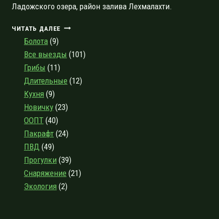
Ладожского озера, район залива Лехмалахти.
ОТКРЫТИЕ
ЧИТАТЬ ДАЛЕЕ
СЕЗОНА
Болота
(9)
2021
Все выезды
(101)
ПОХОДОМ
Грибы
(11)
ВЫХОДНОГО
ДНЯ
Длительные
(12)
ПО
Кухня
(9)
БЕРЕГУ
Новичку
(23)
ЗАЛИВА
ЛЕХМАЛАХТИ
ООПТ
(40)
Пакрафт
(24)
ПВД
(49)
Прогулки
(39)
Снаряжение
(21)
Экология
(2)