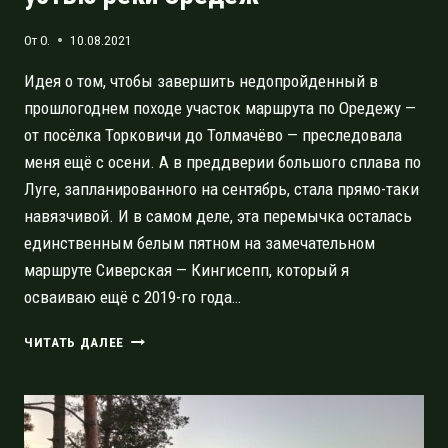
От
O.
10.08.2021
Идея о том, чтобы завершить недопройденный в
прошлогоднем походе участок маршрута по Оредежу —
от посёлка Торковичи до Толмачёво — преследовала
меня ещё с осени. А в преддверии большого сплава по
Луге, запланированного на сентябрь, стала прямо-таки
навязчивой. И в самом деле, эта перемычка осталась
единственным белым пятном на замечательном
маршруте Сиверская — Кингисепп, который я
осваиваю ещё с 2019-го года…
ВОДНЫЙ
ЧИТАТЬ ДАЛЕЕ
ПОХОД
ВЫХОДНОГО
ДНЯ
К
УСТЬЮ