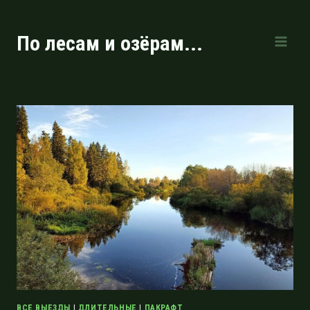
Перейти
к
По лесам и озёрам...
содержимому
ВСЕ ВЫЕЗДЫ
|
ДЛИТЕЛЬНЫЕ
|
ПАКРАФТ