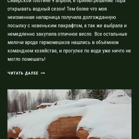
Сиверской плотине 9 апреля, я принял решение: пора
открывать водный сезон! Тем более что моя
неизменная напарница получила долгожданную
посылку с новеньким пакрафтом, а так же выбрала и
немедленно закупила отличное весло. Все остальные
мелочи вроде гермомешков нашлись в объёмном
командном хозяйстве, и прогулке по воде уже ничто не
могло помешать!
ОТКРЫТИЕ
ЧИТАТЬ ДАЛЕЕ
ВОДНОГО
СЕЗОНА
2023
ПРОГУЛКОЙ
ОТ
СИВЕРСКОЙ
ДО
БЕЛОГОРСКОЙ
ПЛОТИН