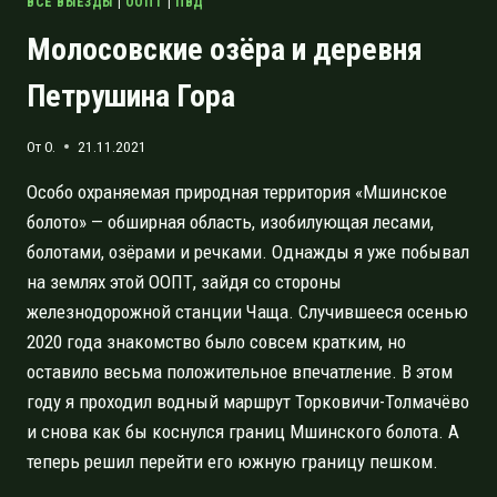
ВСЕ ВЫЕЗДЫ
|
ООПТ
|
ПВД
Молосовские озёра и деревня
Петрушина Гора
От
O.
21.11.2021
Особо охраняемая природная территория «Мшинское
болото» — обширная область, изобилующая лесами,
болотами, озёрами и речками. Однажды я уже побывал
на землях этой ООПТ, зайдя со стороны
железнодорожной станции Чаща. Случившееся осенью
2020 года знакомство было совсем кратким, но
оставило весьма положительное впечатление. В этом
году я проходил водный маршрут Торковичи-Толмачёво
и снова как бы коснулся границ Мшинского болота. А
теперь решил перейти его южную границу пешком.