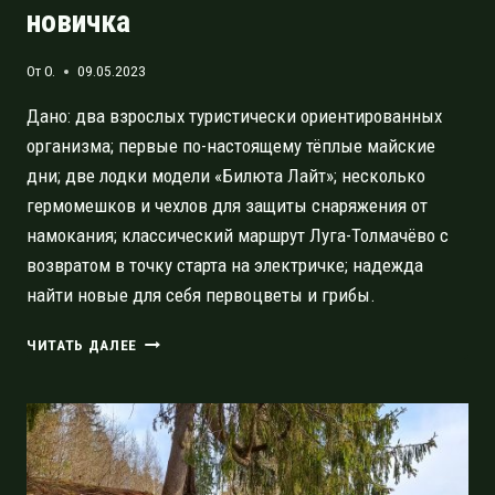
новичка
От
O.
09.05.2023
Дано: два взрослых туристически ориентированных
организма; первые по-настоящему тёплые майские
дни; две лодки модели «Билюта Лайт»; несколько
гермомешков и чехлов для защиты снаряжения от
намокания; классический маршрут Луга-Толмачёво с
возвратом в точку старта на электричке; надежда
найти новые для себя первоцветы и грибы.
КЛАССИЧЕСКИЙ
ЧИТАТЬ ДАЛЕЕ
СПЛАВ
ЛУГА-
ТОЛМАЧЁВО:
СПОКОЙНЫЙ
ДВУХДНЕВНЫЙ
МАРШРУТ