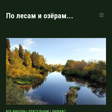
Перейти
к
По лесам и озёрам...
содержимому
ВСЕ ВЫЕЗДЫ
|
ДЛИТЕЛЬНЫЕ
|
ПАКРАФТ