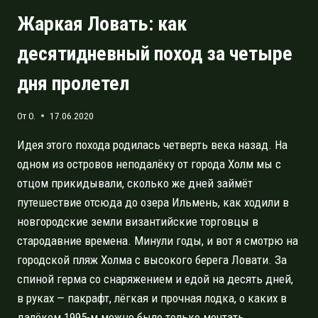
Жаркая Ловать: как
десятидневный поход за четыре
дня пролетел
От
O.
17.06.2020
Идея этого похода родилась четверть века назад. На
одном из островов неподалёку от города Холм мы с
отцом прикидывали, сколько же дней займёт
путешествие отсюда до озера Ильмень, как ходили в
новгородские земли византийские торговцы в
стародавние времена. Минули годы, и вот я смотрю на
городской пляж Холма с высокого берега Ловати. За
спиной герма со снаряжением и едой на десять дней,
в руках — пакрафт, лёгкая и прочная лодка, о каких в
далёком 1995-м можно было только мечтать…