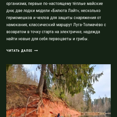
организма; первые по-настоящему тёплые майские
дни; две лодки модели «Билюта Лайт»; несколько
гермомешков и чехлов для защиты снаряжения от
намокания; классический маршрут Луга-Толмачёво с
возвратом в точку старта на электричке; надежда
найти новые для себя первоцветы и грибы.
КЛАССИЧЕСКИЙ
ЧИТАТЬ ДАЛЕЕ
СПЛАВ
ЛУГА-
ТОЛМАЧЁВО:
СПОКОЙНЫЙ
ДВУХДНЕВНЫЙ
МАРШРУТ
ДЛЯ
НОВИЧКА