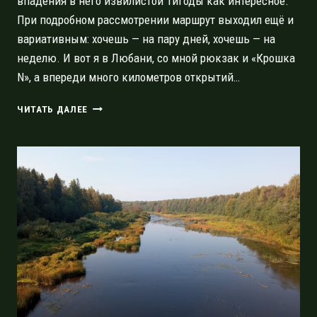
впадения в него извилистой Тигоды как интересное.
При подробном рассмотрении маршрут выходил ещё и
вариативным: хочешь — на пару дней, хочешь — на
неделю. И вот я в Любани, со мной рюкзак и «Крошка
N», а впереди много километров открытий…
ТЁМНЫЕ
ЧИТАТЬ ДАЛЕЕ
ВОДЫ
ТИГОДЫ,
ЭПИЗОД
ПЕРВЫЙ:
ЛЮБАНЬ-
БОЛЬШАЯ
КУНЕСТЬ