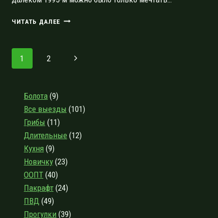
ЖАРКАЯ
ЧИТАТЬ ДАЛЕЕ
ЛОВАТЬ:
КАК
ДЕСЯТИДНЕВНЫЙ
Навигация
Следующая
1
2
ПОХОД
ЗА
по
страница
ЧЕТЫРЕ
ДНЯ
страницам
Болота
(9)
ПРОЛЕТЕЛ
Все выезды
(101)
Грибы
(11)
Длительные
(12)
Кухня
(9)
Новичку
(23)
ООПТ
(40)
Пакрафт
(24)
ПВД
(49)
Прогулки
(39)