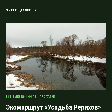
ЭКОТРОПА
ЧИТАТЬ ДАЛЕЕ
«ЛАЗУРНЫЕ
ВОДЫ»
В
ЗАКАЗНИКЕ
СЕВЕР
МШИНСКОГО
БОЛОТА
ВСЕ ВЫЕЗДЫ
|
ООПТ
|
ПРОГУЛКИ
Экомаршрут «Усадьба Рерихов»