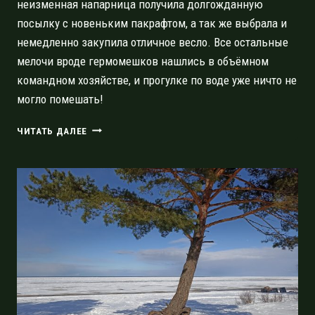
неизменная напарница получила долгожданную
посылку с новеньким пакрафтом, а так же выбрала и
немедленно закупила отличное весло. Все остальные
мелочи вроде гермомешков нашлись в объёмном
командном хозяйстве, и прогулке по воде уже ничто не
могло помешать!
ОТКРЫТИЕ
ЧИТАТЬ ДАЛЕЕ
ВОДНОГО
СЕЗОНА
2023
ПРОГУЛКОЙ
ОТ
СИВЕРСКОЙ
ДО
БЕЛОГОРСКОЙ
ПЛОТИН