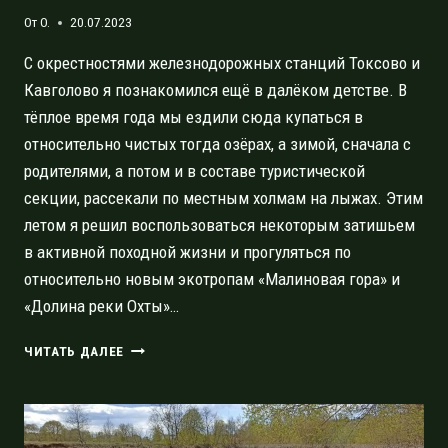
От
O.
20.07.2023
С окрестностями железнодорожных станций Токсово и
Кавголово я познакомился ещё в далёком детстве. В
тёплое время года мы ездили сюда купаться в
относительно чистых тогда озёрах, а зимой, сначала с
родителями, а потом и в составе туристической
секции, рассекали по местным холмам на лыжах. Этим
летом я решил воспользоваться некоторым затишьем
в активной походной жизни и прогуляться по
относительно новым экотропам «Малиновая гора» и
«Долина реки Охты»…
ТОКСОВО:
ЧИТАТЬ ДАЛЕЕ
ПРИРОДНЫЙ
ПАРК
И
ПАМЯТНИК