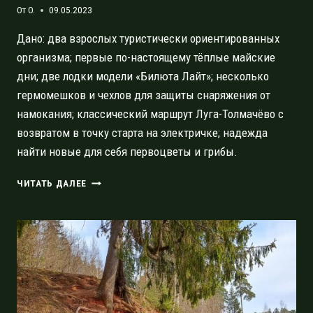
От
O.
09.05.2023
Дано: два взрослых туристически ориентированных
организма; первые по-настоящему тёплые майские
дни; две лодки модели «Билюта Лайт»; несколько
гермомешков и чехлов для защиты снаряжения от
намокания; классический маршрут Луга-Толмачёво с
возвратом в точку старта на электричке; надежда
найти новые для себя первоцветы и грибы.
КЛАССИЧЕСКИЙ
ЧИТАТЬ ДАЛЕЕ
СПЛАВ
ЛУГА-
ТОЛМАЧЁВО:
СПОКОЙНЫЙ
ДВУХДНЕВНЫЙ
МАРШРУТ
ДЛЯ
НОВИЧКА