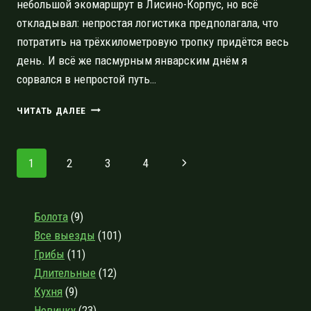
небольшой экомаршрут в Лисино-Корпус, но всё
откладывал: непростая логистика предполагала, что
потратить на трёхкилометровую тропку придётся весь
день. И всё же пасмурным январским днём я
сорвался в непростой путь…
ЛИСИНСКИЙ
ЧИТАТЬ ДАЛЕЕ
ПРИРОДНЫЙ
ЗАКАЗНИК,
ЭКОМАРШРУТ
Навигация
Следующая
1
2
3
4
«КОЛЫБЕЛЬ
РУССКОГО
по
страница
ЛЕСОВОДСТВА»
страницам
Болота
(9)
Все выезды
(101)
Грибы
(11)
Длительные
(12)
Кухня
(9)
Новичку
(23)