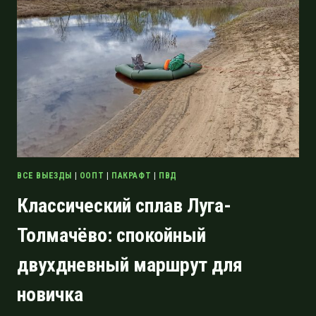
ПРИРОДЫ
В
СОРОКА
МИНУТАХ
ОТ
ГОРОДА
ВСЕ ВЫЕЗДЫ
|
ООПТ
|
ПАКРАФТ
|
ПВД
Классический сплав Луга-
Толмачёво: спокойный
двухдневный маршрут для
новичка